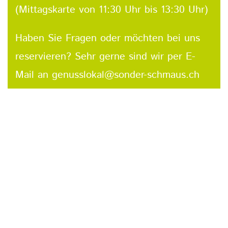
(Mittagskarte von 11:30 Uhr bis 13:30 Uhr)
Haben Sie Fragen oder möchten bei uns
reservieren? Sehr gerne sind wir per E-
Mail an
genusslokal@sonder-schmaus.ch
sowie telefonisch unter
077 441 65 68
für
Sie erreichbar. Wir freuen uns über Ihren
Besuch im Genusslokal.
Menü vom 3. August - 7. August 2026